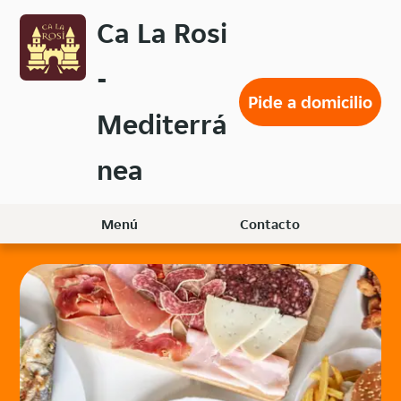
Volver
Ca La Rosi
al
menú
-
principal
Pide a domicilio
Mediterrá
nea
Menú
Contacto