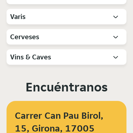
Varis
Cerveses
Vins & Caves
Encuéntranos
Carrer Can Pau Birol,
15, Girona, 17005